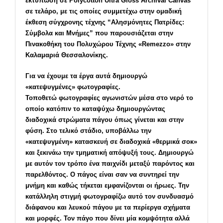
εκτύπωση σε Polycotton Ultra Gloss Archival Canvas
σε τελάρο, με τις οποίες συμμετέχω στην ομαδική
έκθεση σύγχρονης τέχνης “Αλησμόνητες Πατρίδες:
Σύμβολα και Μνήμες” που παρουσιάζεται στην
Πινακοθήκη του Πολυχώρου Τέχνης «Remezzo» στην
Καλαμαριά Θεσσαλονίκης.
Για να έχουμε τα έργα αυτά δημιουργώ
«κατεψυγμένες» φωτογραφίες.
Τοποθετώ φωτογραφίες αγωνιστών μέσα στο νερό το
οποίο κατόπιν το καταψύχω δημιουργώντας
διαδοχικά στρώματα πάγου όπως γίνεται και στην
φύση. Στο τελικό στάδιο, υποβάλλω την
«κατεψυγμένη» κατασκευή σε διαδοχικά «θερμικά σοκ»
και ξεκινάω την τμηματική απόψυξή τους. Δημιουργώ
με αυτόν τον τρόπο ένα παιχνίδι μεταξύ παρόντος και
παρελθόντος. Ο πάγος είναι σαν να συντηρεί την
μνήμη και καθώς τήκεται εμφανίζονται οι ήρωες. Την
κατάλληλη στιγμή φωτογραφίζω αυτό τον συνδυασμό
διάφανου και λευκού πάγου με τα περίεργα σχήματα
και μορφές. Τον πάγο που δίνει μία κομψότητα αλλά