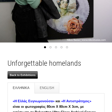
Unforgettable homelands
Back to Exhibitions
ΕΛΛΗΝΙΚΑ
ENGLISH
«Η Ελλάς Ευγνωμονούσα»
και
«Η Αντιστράτηγος»
είναι οι φωτογραφίες 80cm X 80cm X 3cm, με