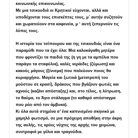
κοινωνικής επικοινωνίας.
Με μια τσικουδιά οι Κρητικοί εύχονται, αλλά και
υποδέχονται τους επισκέπτες τους, μ΄ αυτήν συζητούν
και χωρατεύουν στα καφενεία, μ ‘ αυτή ξεπερνούν τις
λύπες τους.
Η ιστορία του τσίπουρου και της τσικουδιάς είναι ένα
παραμύθι που τα έχει όλα: Μια καλοκάγαθη μητέρα
που φροντίζει τα παιδιά της (η γη με τα αμπέλια που
παράγει τα σταφύλια), καλές νεράιδες (ζύμωση) και
κακούς μάγους (ξίνισμα) που παλεύουν ποιος θα
κυριαρχήσει. Μαγεία και ξωτικά (μετατροπή του
μούστου σε κρασί), δράκους που βγάζουν φωτιές και
αχνούς (καζάνι απόσταξης) και, στο τέλος, η λύτρωση,
το θαύμα, το Άγιο στάλαγμα (το καθαρό απόσταγμα
που ρέει από τον άμβυκα).
Κι όλα αυτά στημένα σ’ ένα καπνισμένο σκηνικό με
χαμηλό φωτισμό, σε μια πρόχειρη αποθήκη στην άκρη
της αυλής, τις κρύες νύχτες της αρχής του χειμώνα,
συντροφιά με γέλια και τραγούδια.